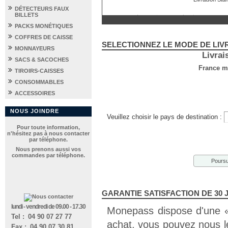
DÉTECTEURS FAUX
BILLETS
PACKS MONÉTIQUES
COFFRES DE CAISSE
SELECTIONNEZ LE MODE DE LIV
MONNAYEURS
Livrai
SACS & SACOCHES
France mé
TIROIRS-CAISSES
CONSOMMABLES
ACCESSOIRES
NOUS JOINDRE
Veuillez choisir le pays de destination :
Pour toute information,
n'hésitez pas à nous contacter
par téléphone.
Nous prenons aussi vos
commandes par téléphone.
Poursu
GARANTIE SATISFACTION DE 30
lundi - vendredi de 09.00 - 17.30
Monepass dispose d'une « g
Tel :
_
04 90 07 27 77
achat, vous pouvez nous l
Fax :
_
04 90 07 30 81