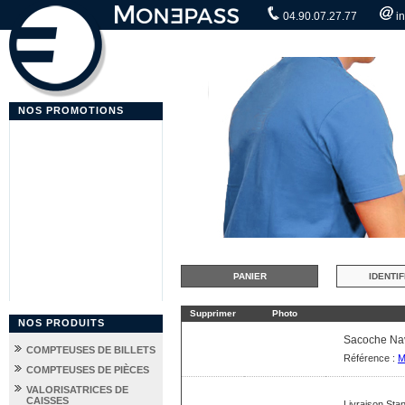
04.90.07.27.77
i
NOS PROMOTIONS
PANIER
IDENTIF
Supprimer
Photo
NOS PRODUITS
Sacoche Nav
COMPTEUSES DE BILLETS
Référence :
M
COMPTEUSES DE PIÈCES
VALORISATRICES DE
CAISSES
Livraison Sta