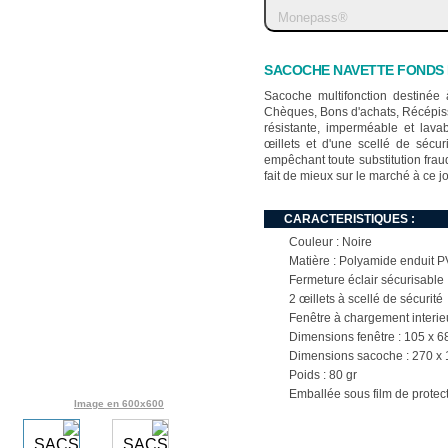
Monepass
®
SACOCHE NAVETTE FONDS 
Sacoche multifonction destinée 
Chèques, Bons d'achats, Récépiss
résistante, imperméable et lava
œillets et d'une scellé de sécur
empêchant toute substitution frau
fait de mieux sur le marché à ce jo
CARACTERISTIQUES :
Couleur : Noire
Matière : Polyamide enduit 
Fermeture éclair sécurisable
2 œillets à scellé de sécurité
Fenêtre à chargement interie
Dimensions fenêtre : 105 x 
Dimensions sacoche : 270 x
Poids : 80 gr
Emballée sous film de protec
Image en 600x600