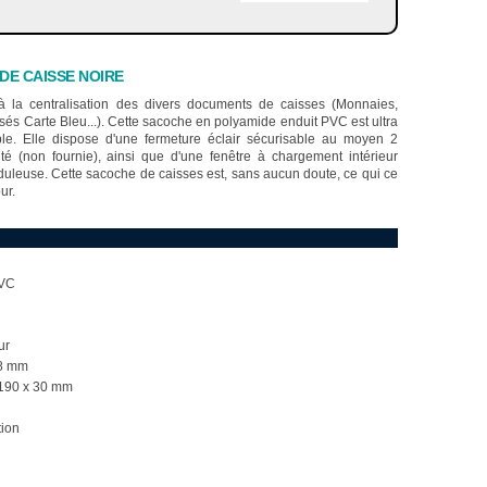
DE CAISSE NOIRE
à la centralisation des divers documents de caisses (Monnaies,
és Carte Bleu...). Cette sacoche en polyamide enduit PVC est ultra
ble. Elle dispose d'une fermeture éclair sécurisable au moyen 2
ité (non fournie), ainsi que d'une fenêtre à chargement intérieur
duleuse. Cette sacoche de caisses est, sans aucun doute, ce qui ce
ur.
PVC
ur
68 mm
 190 x 30 mm
tion