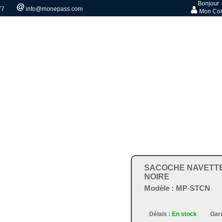
Bonjour
77
info@monepass.com
Mon Co
SACOCHE NAVETTE
NOIRE
Modèle :
MP-STCN
Délais :
En stock
Gara