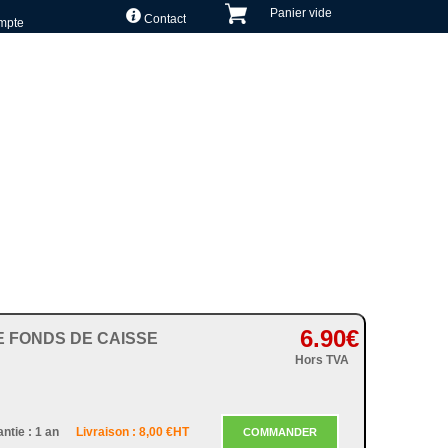
Panier vide
Contact
mpte
6.90
€
 FONDS DE CAISSE
Hors TVA
ntie : 1 an
Livraison : 8,00 €HT
COMMANDER