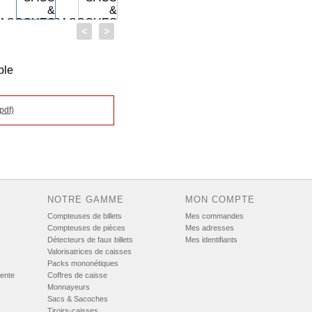
>
<
pdf)
NOTRE GAMME
MON COMPTE
Compteuses de billets
Mes commandes
Compteuses de pièces
Mes adresses
Détecteurs de faux billets
Mes identifiants
Valorisatrices de caisses
Packs mononétiques
vente
Coffres de caisse
Monnayeurs
Sacs & Sacoches
Tiroirs-caisses