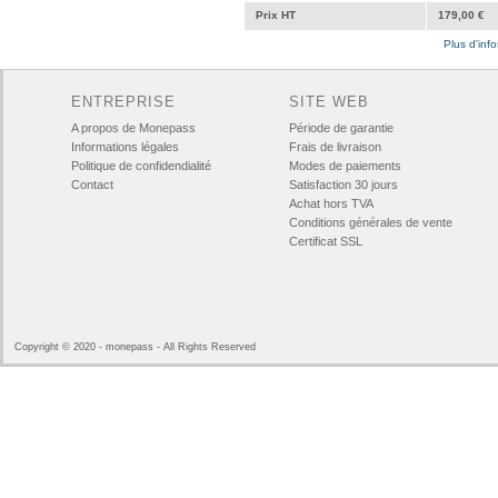
Prix HT
179,00 €
Plus d'info
ENTREPRISE
SITE WEB
A propos de Monepass
Période de garantie
Informations légales
Frais de livraison
Politique de confidendialité
Modes de paiements
Contact
Satisfaction 30 jours
Achat hors TVA
Conditions générales de vente
Certificat SSL
Copyright © 2020 - monepass - All Rights Reserved