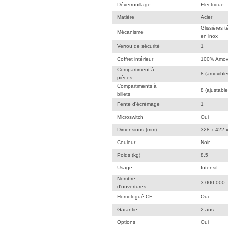
Déverrouillage
Electrique
Matière
Acier
Glissières t
Mécanisme
en inox
Verrou de sécurité
1
Coffret intérieur
100% Amov
Compartiment à
8 (amovible
pièces
Compartiments à
8 (ajustable
billets
Fente d'écrémage
1
Microswitch
Oui
Dimensions (mm)
328 x 422 
Couleur
Noir
Poids (kg)
8.5
Usage
Intensif
Nombre
3 000 000
d'ouvertures
Homologué CE
Oui
Garantie
2 ans
Options
Oui