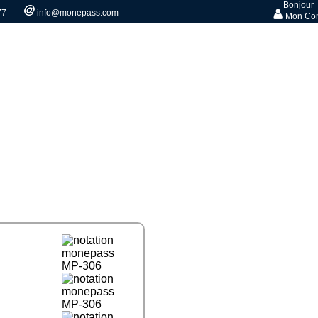
Bonjour
77
info@monepass.com
Mon Co