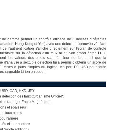
ut de gamme permet un contrôle efficace de 6 devises différentes
 Canadien, Hong Kong et Yen) avec une détection éprouvée vérifiant
t de l'authentification s'affiche directement sur l'écran de contrôle
ntaire sur la détection d'un faux billet. Son grand écran LCD,
ement les valeurs des billets scannés, leur nombre ainsi que la
e d'analyse à sextuple détection lui a permis d'obtenir un score de
. Mises à jours simples du logiciel via port PC USB pour toute
 rechargeable Li-ion en option.
, USD, CAD, HKD, JPY
 détection des faux (Organisme Officiel*)
let, Infrarouge, Encre Magnétique,
ions et épaisseur
s faux billets
 ou l'arrière
testés et leur nombre
mul (mode addition)