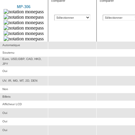
comparer
comparer
MP-306
Automatique
Soutenu
Euro, USD,GBP, CAD, HKD,
JPY
Oui
UV, IR, MG, MT, 2D, DEN
Non
Billets
Afficheur LCD
Oui
Oui
Oui