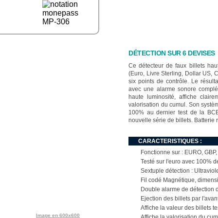
DÉTECTION SUR 6 DEVISES
Ce détecteur de faux billets ha
(Euro, Livre Sterling, Dollar US,
six points de contrôle. Le résulta
avec une alarme sonore compléme
haute luminosité, affiche clair
valorisation du cumul. Son systèm
100% au dernier test de la BCE
nouvelle série de billets. Batterie
CARACTERISTIQUES :
Fonctionne sur : EURO, GBP
Testé sur l'euro avec 100% de
Sextuple détection : Ultravio
Fil codé Magnétique, dimens
Double alarme de détection de
Ejection des billets par l'avant
Affiche la valeur des billets 
Image en 600x600
Affiche la valorisation du cu