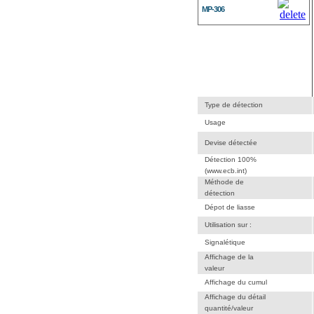
MP-306
Type de détection
Usage
Devise détectée
Détection 100%
(www.ecb.int)
Méthode de
détection
Dépot de liasse
Utilisation sur :
Signalétique
Affichage de la
valeur
Affichage du cumul
Affichage du détail
quantité/valeur