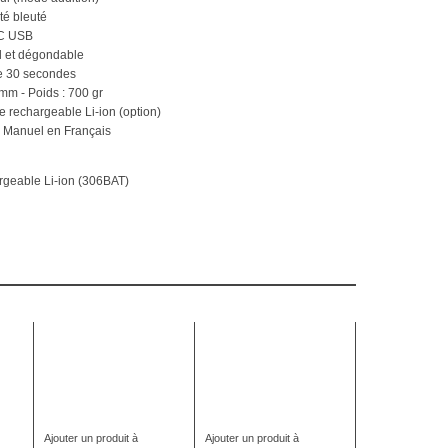
té bleuté
PC USB
el et dégondable
de 30 secondes
mm - Poids : 700 gr
ie rechargeable Li-ion (option)
 + Manuel en Français
argeable Li-ion (306BAT)
Ajouter un produit à
Ajouter un produit à