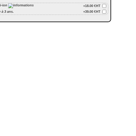
Li-ion
+18.00 €HT
 à 3 ans.
+39.00 €HT