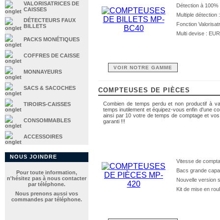
VALORISATRICES DE
Détection à 100% (
CAISSES
Multiple détection
DÉTECTEURS FAUX
Fonction Valorisat
BILLETS
Multi devise : 
PACKS MONÉTIQUES
COFFRES DE CAISSE
VOIR NOTRE GAMME
MONNAYEURS
SACS & SACOCHES
COMPTEUSES DE PIÈCES
Combien de temps perdu et non productif à val
TIROIRS-CAISSES
temps inutilement et équipez-vous enfin d'une co
ainsi par 10 votre de temps de comptage et vos
CONSOMMABLES
garanti !!!
ACCESSOIRES
NOUS JOINDRE
Vitesse de compt
Bacs grande capac
Pour toute information,
n'hésitez pas à nous contacter
Nouvelle version 
par téléphone.
Kit de mise en rou
Nous prenons aussi vos
commandes par téléphone.