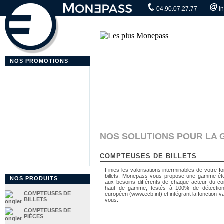
04.90.07.27.77
i
NOS PROMOTIONS
NOS SOLUTIONS POUR LA 
COMPTEUSES DE BILLETS
Finies les valorisations interminables de votre 
billets. Monepass vous propose une gamme éte
NOS PRODUITS
aux besoins différents de chaque acteur du c
haut de gamme, testés à 100% de détection 
COMPTEUSES DE
européen (www.ecb.int) et intégrant la fonction val
BILLETS
vous.
COMPTEUSES DE
PIÈCES