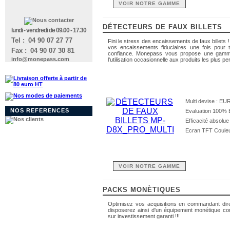
VOIR NOTRE GAMME
DÉTECTEURS DE FAUX BILLETS
lundi - vendredi de 09.00 - 17.30
Tel :
_
04 90 07 27 77
Fini le stress des encaissements de faux billets !
vos encaissements fiduciaires une fois pour t
Fax :
_
04 90 07 30 81
confiance. Monepass vous propose une gamme
info@monepass.com
l'utilisation occasionnelle aux produits les plus p
Multi devise : E
NOS REFERENCES
Evaluation 100% B
Efficacité absolue
Ecran TFT Couleur
VOIR NOTRE GAMME
PACKS MONÈTIQUES
Optimisez vos acquisitions en commandant dire
disposerez ainsi d'un équipement monétique com
sur investissement garanti !!!